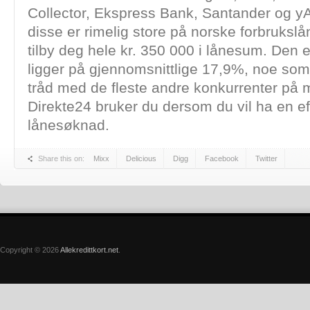
Collector, Ekspress Bank, Santander og yA
disse er rimelig store på norske forbrukslån
tilby deg hele kr. 350 000 i lånesum. Den e
ligger på gjennomsnittlige 17,9%, noe som
tråd med de fleste andre konkurrenter på 
Direkte24 bruker du dersom du vil ha en ef
lånesøknad.
Share this on:
Mixx
Delicious
Digg
Facebook
Twitter
Copyright © 2026
Allekredittkort.net
.