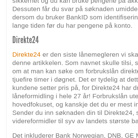
sikkerhet og du kan bruke pengene på akku
Dessuten får du svar på søknaden umiddel
dersom du bruker BankID som identifisering,
lange tiden før du har pengene på konto.
Direkte24
Direkte24
er den siste lånemegleren vi ska
denne artikkelen. Som navnet skulle tilsi, 
om at man kan søke om forbrukslån direkte
tjuefire timer i døgnet. Det er tydelig at det
kundene setter pris på, for Direkte24 har 
låneformidling i hele 27 år! Forbrukslån ut
hovedfokuset, og kanskje det du er mest in
Sender du inn søknaden din til Direkte24, s
videreformidler til syv av landets største b
Det inkluderer Bank Norwegian, DNB, GE